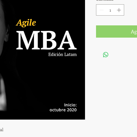
Ag
al