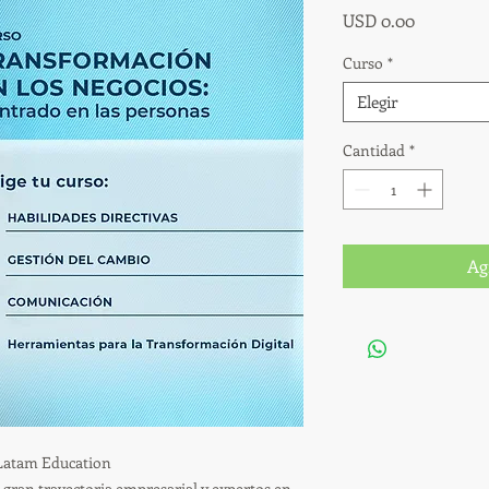
Precio
USD 0.00
Curso
*
Elegir
Cantidad
*
Ag
r Latam Education
 gran trayectoria empresarial y expertos en