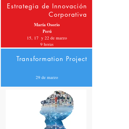
Estrategia de Innovación
Corporativa
María Osorio
Perú
Víctor Alarcón, CEO de LATAM Education
15, 17 y 22 de marzo
9 horas
Transformation Project
29 de marzo