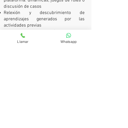
plataforma: dinámicas, juegos de roles o
discusión de casos
Relexión y descubrimiento de
aprendizajes generados por las
actividades previas
Cuestionamiento a través de retos y
desafíos individuales y de grupo las que
Llamar
Whatsapp
generan nuevas oportunidades de
aprendizaje