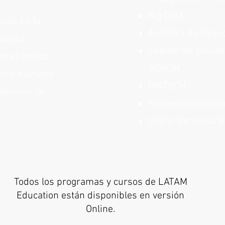
Big Data
esos en la
Analítica de Nego
ública
Gestión de proyec
on el estado
SCRUM
ncial humano
FINTECH
solución de
Sostenibilidad Int
Digital Personal 
Todos los programas y cursos de L
ATAM
Education están disponibles en versión
Online.