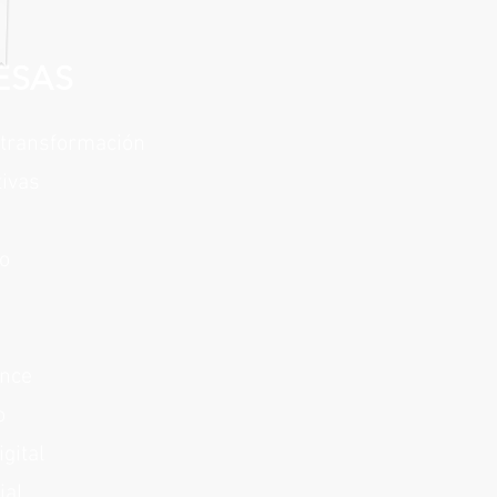
ESAS
 transformación
tivas
o
ence
o
gital
ial