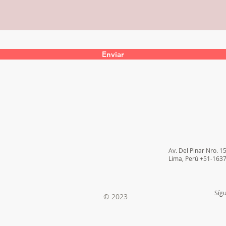
Enviar
Av. Del Pinar Nro. 1
Lima, Perú +51-163
Síg
© 2023