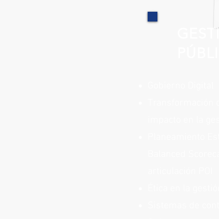
GEST
PÚBL
Gobierno Digital
Transformación d
impacto en la ges
Planeamiento Est
Balanced Scorec
articulación POI
Ética en la gesti
Sistemas de cont