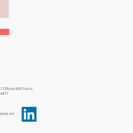
52 Oficina 604 Surco
74871
uenos en: