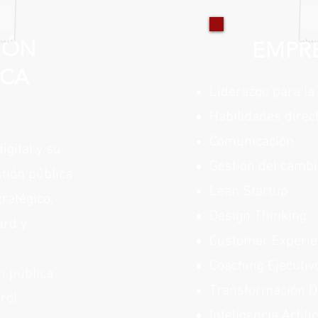
IÓN
EMPR
ICA
Liderazgo para la
Habilidades direc
Comunicación
igital y su
Gestión del cambi
tión pública
Lean Startup
ratégico,
Design Thinking
ard y
Customer Experi
Coaching Ejecutiv
ón pública
Transformación Di
rol
Inteligencia Artific