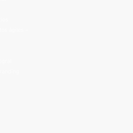
cios
tos ágiles –
egral
Branding