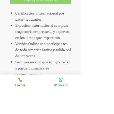
Certificación Internacional por
Latam Education
Expositor internacional con gran
trayectoria empresarial y expertos
en los temas que impartirán
Versión Online con participantes
de toda América Latina y solida red
de contactos
Sesiones en vivo que son grabadas
y pueden visualizarse
posteriormente
Habilidades Directivas, Gestión del
Llamar
Whatsapp
Cambio y Comunicación