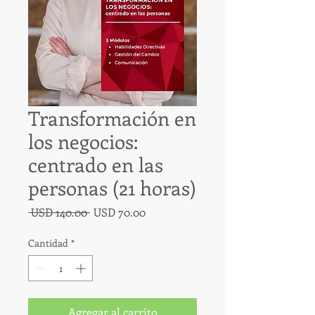
Transformación en
los negocios:
centrado en las
personas (21 horas)
Precio
Precio
 USD 140.00 
USD 70.00
de
oferta
Cantidad
*
Agregar al carrito