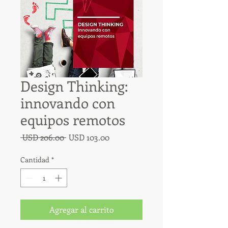
Design Thinking:
innovando con
equipos remotos
Precio
Precio
 USD 206.00 
USD 103.00
de
oferta
Cantidad
*
Agregar al carrito