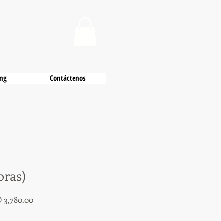
ing
Contáctenos
oras)
io
Precio
 3,780.00
de
oferta