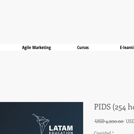
Agile Marketing
Cursos
E-learn
PIDS (254 h
Prec
 USD 4,200.00 
USD
Cantidad
*