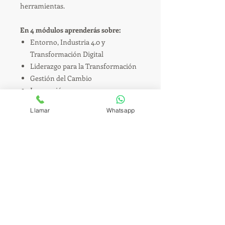
herramientas.
En 4 módulos aprenderás sobre:
Entorno, Industria 4.0 y
Transformación Digital
Liderazgo para la Transformación
Gestión del Cambio
Innovación
Llamar
Whatsapp
LATAM Education es parte de
®
LATAM Consulting & Outsourcing
SAC
Av. Del Pinar Nro. 152 Oficina 604 Surco
Lima, Perú
+51-16374871