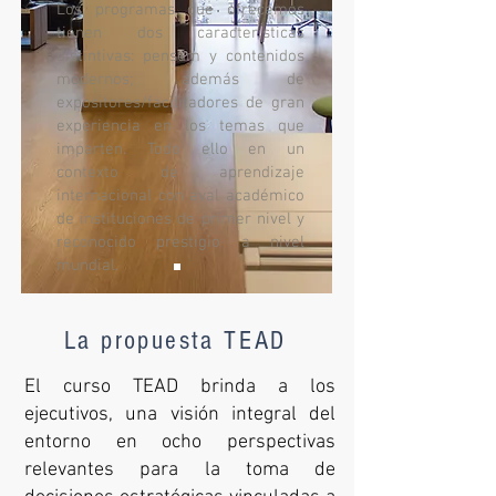
Los programas que ofrecemos
tienen dos características
distintivas: pensum y contenidos
modernos; además de
expositores/facilitadores de gran
experiencia en los temas que
imparten. Todo ello en un
contexto de aprendizaje
internacional con aval académico
de instituciones de primer nivel y
reconocido prestigio a nivel
mundial.
La propuesta TEAD
El curso TEAD brinda a los
ejecutivos, una visión integral del
entorno en ocho perspectivas
relevantes para la toma de