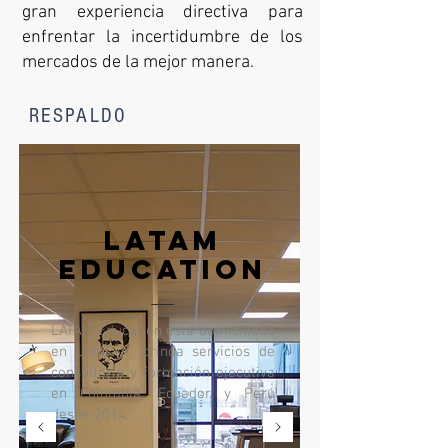
gran experiencia directiva para
enfrentar la incertidumbre de los
mercados de la mejor manera.
RESPALDO
Latam
education
LATAM Education está domiciliada
en Lima y brinda servicios de
consultoría y formación ejecutiva
en Colombia, Ecuador y Perú
desde 2014.