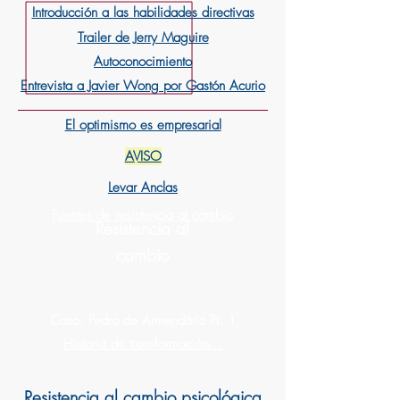
Introducción a las habilidades directivas
Trailer de Jerry Maguire
Autoconocimiento
Entrevista a Javier Wong por Gastón Acurio
El optimismo es empresarial
AVISO
Levar Anclas
Fuentes de resistencia al cambio
Resistencia al
cambio
Caso: Pedro de Armendáriz Pt. 1
Historia de transformación...
Resistencia al cambio psicológica