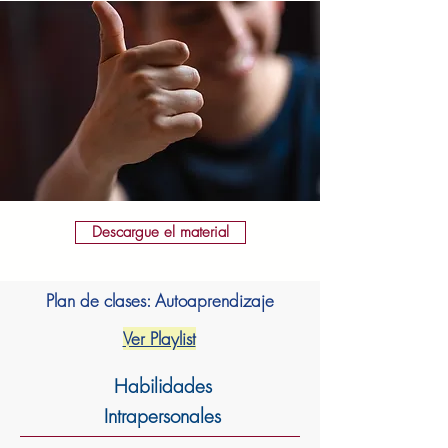
Descargue el material
Plan de clases: Autoaprendizaje
Ver Playlist
Bienvenida
Habilidades
Intrapersonales