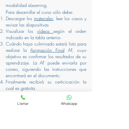
modalidad eLearning.
Para desarrollar el curso sólo debe:
Descargar los
materiales
, leer los casos y
revisar las diapositivas
Visualizar los
vídeos
según el orden
indicado en la tabla anterior.
Cuándo haya culminado estará listo para
realizar la
Asignación Final
AF, cuyo
objetivo es confirmar los resultados de su
aprendizaje. La AF
puede enviarla por
correo, siguiendo las instrucciones que
encontrará en el documento.
Finalmente recibirá su certicicación la
cual es gratuita.
Hasta el momento tenemos participantes
Llamar
Whatsapp
de Perú, Colombia, Ecuador, Panamá y
Chile.