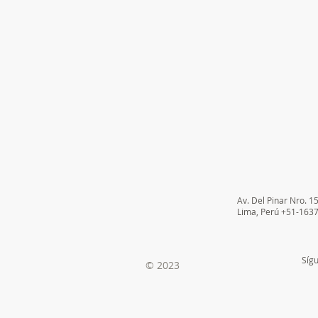
Av. Del Pinar Nro. 1
Lima, Perú +51-163
Síg
© 2023