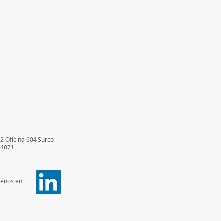
52 Oficina 604 Surco
74871
uenos en: